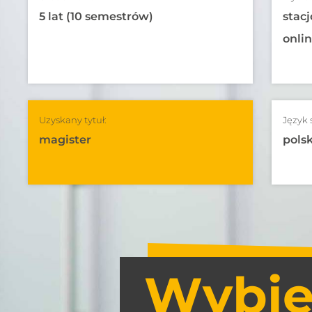
5 lat (10 semestrów)
stacj
onli
Uzyskany tytuł:
Język 
magister
polsk
Wybier