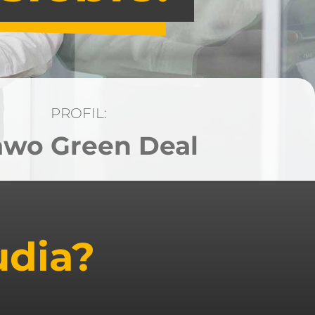
PROFIL:
awo Green Deal
udia?