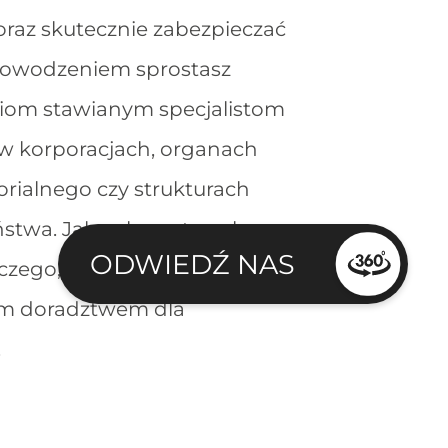
 oraz skutecznie zabezpieczać
Z powodzeniem sprostasz
iom stawianym specjalistom
 w korporacjach, organach
rialnego czy strukturach
ństwa. Jako ekspert z zakresu
ODWIEDŹ NAS
ego, możesz też zająć się
m doradztwem dla
.