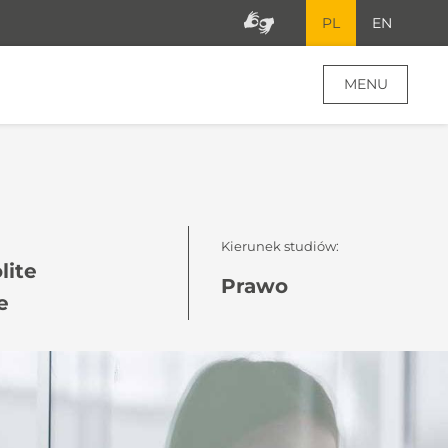
PL
EN
MENU
Kierunek studiów:
lite
Prawo
e