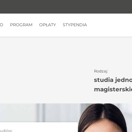
TO
PROGRAM
OPŁATY
STYPENDIA
Rodzaj:
studia jedno
magisterski
tudiów: