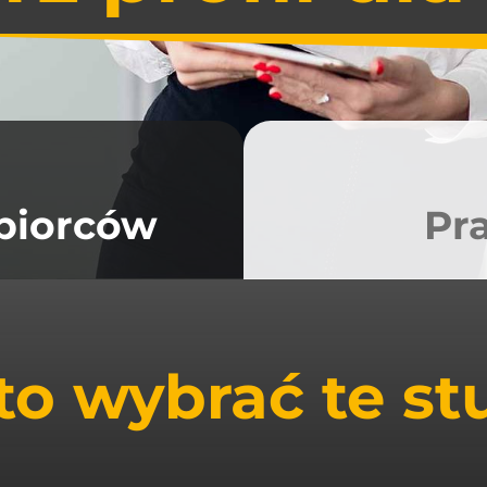
ębiorców
Pr
o wybrać te st