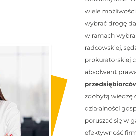
wiele możliwości
wybrać drogę dal
w ramach wybrane
radcowskiej, sędz
prokuratorskiej 
absolwent prawa 
przedsiębiorcó
zdobytą wiedzę 
działalności gos
poruszać się w g
efektywność fir