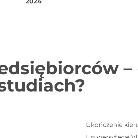
2024
edsiębiorców –
 studiach?
Ukończenie kier
Uniwersytecie V