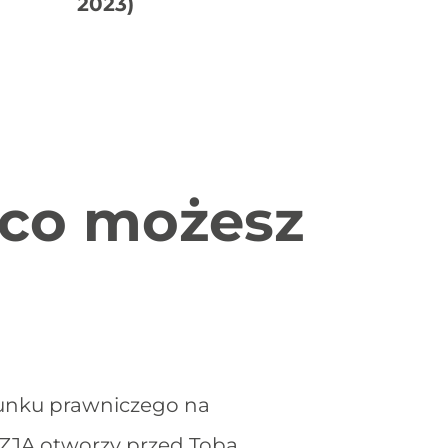
2023)
 co możesz
unku prawniczego na
IZJA otworzy przed Tobą