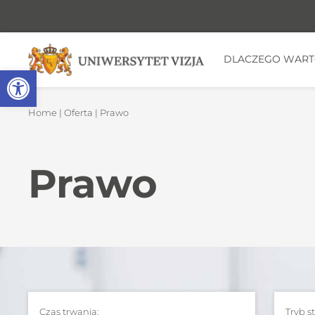
DLACZEGO WAR
Open toolbar
Home
|
Oferta
| Prawo
Prawo
Czas trwania:
Tryb s