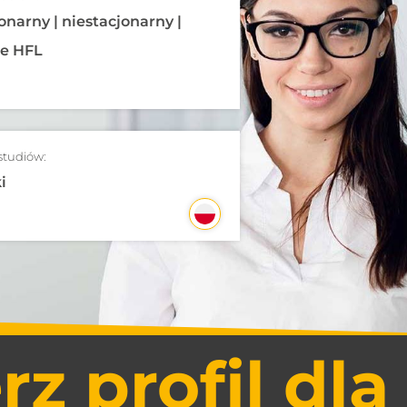
onarny | niestacjonarny |
ne HFL
studiów:
i
z profil dla 