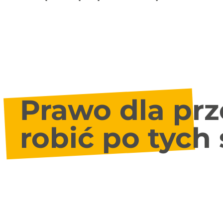
Prawo dla prz
robić po tych