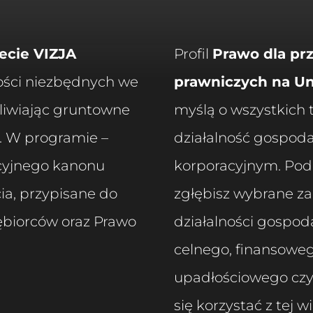
ecie VIZJA
Profil
Prawo dla pr
ości niezbędnych we
prawniczych na Un
liwiając gruntowne
myślą o wszystkich 
. W programie –
działalność gospoda
cyjnego kanonu
korporacyjnym. Pod
ia, przypisane do
zgłębisz wybrane z
iębiorców oraz Prawo
działalności gospod
celnego, finansoweg
upadłościowego czy
się korzystać z tej