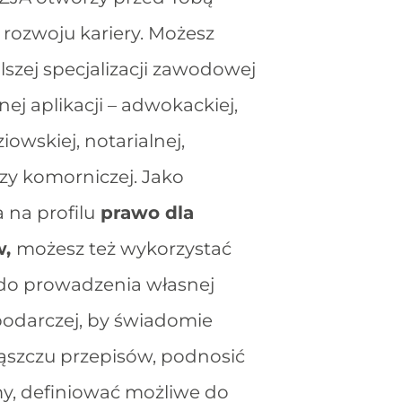
 rozwoju kariery. Możesz
szej specjalizacji zawodowej
j aplikacji – adwokackiej,
iowskiej, notarialnej,
czy komorniczej. Jako
na profilu
prawo dla
w,
możesz też wykorzystać
do prowadzenia własnej
podarczej, by świadomie
ąszczu przepisów, podnosić
my, definiować możliwe do