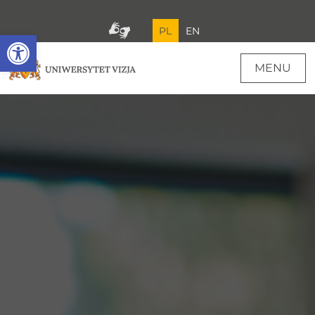
PL
EN
Open toolbar
MENU