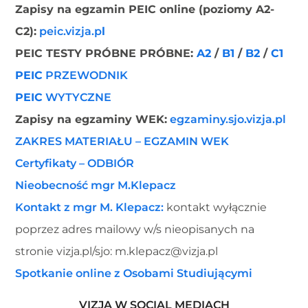
Zapisy na egzamin PEIC online (poziomy A2-
C2):
peic.vizja.p
l
PEIC TESTY PRÓBNE PRÓBNE:
A2
/
B1
/
B2
/
C1
PEIC
PRZEWODNIK
PEIC
WYTYCZNE
Zapisy na egzaminy WEK
:
egzaminy.sjo.vizja.pl
ZAKRES MATERIAŁU – EGZAMIN WEK
Certyfikaty – ODBIÓR
Nieobecność mgr M.Klepacz
Kontakt z mgr M. Klepacz:
kontakt wyłącznie
poprzez adres mailowy w/s nieopisanych na
stronie vizja.pl/sjo: m.klepacz@vizja.pl
Spotkanie online z Osobami Studiującymi
VIZJA W SOCIAL MEDIACH