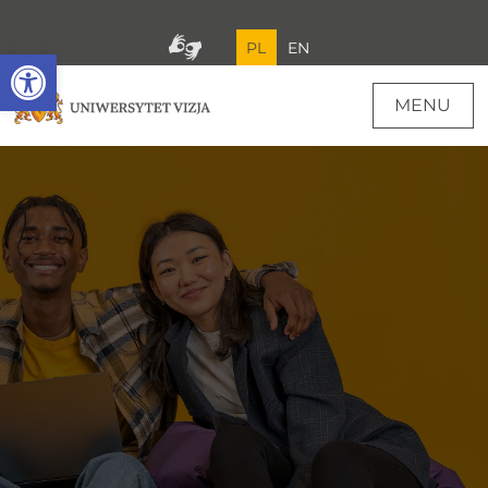
PL
EN
Open toolbar
MENU