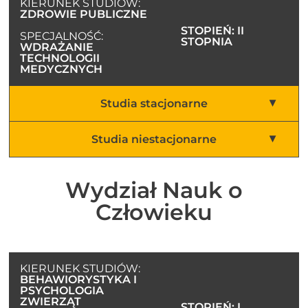
KIERUNEK STUDIÓW:
ZDROWIE PUBLICZNE
STOPIEŃ: II
SPECJALNOŚĆ:
STOPNIA
WDRAŻANIE
TECHNOLOGII
MEDYCZNYCH
Studia stacjonarne
Studia niestacjonarne
Wydział Nauk o
Człowieku
KIERUNEK STUDIÓW:
BEHAWIORYSTYKA I
PSYCHOLOGIA
ZWIERZĄT
STOPIEŃ: I