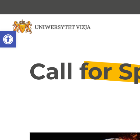
Open toolbar
Call for S