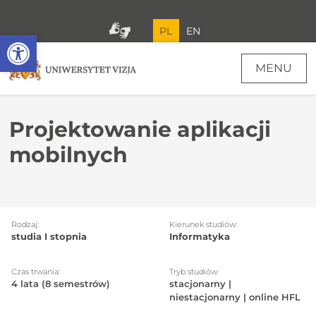
PL
EN
Open toolbar
MENU
Projektowanie aplikacji
mobilnych
Rodzaj:
Kierunek studiów:
studia I stopnia
Informatyka
Czas trwania:
Tryb studiów:
4 lata (8 semestrów)
stacjonarny |
niestacjonarny | online HFL