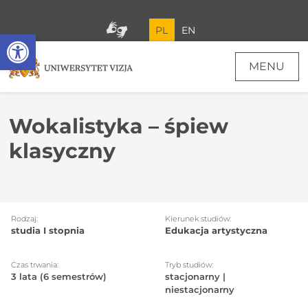
PL
EN
Open toolbar
MENU
Wokalistyka – śpiew
klasyczny
Rodzaj:
Kierunek studiów:
studia I stopnia
Edukacja artystyczna
Czas trwania:
Tryb studiów:
3 lata (6 semestrów)
stacjonarny |
niestacjonarny