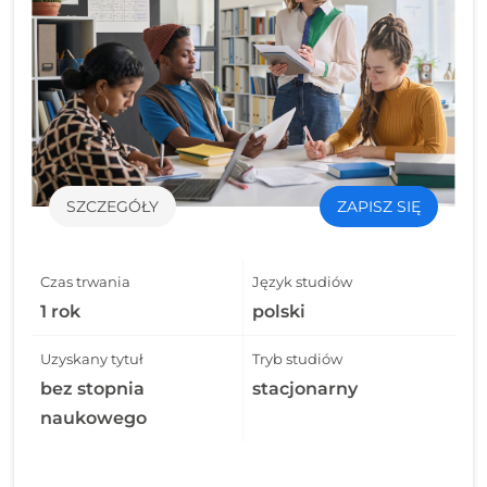
SZCZEGÓŁY
ZAPISZ SIĘ
Czas trwania
Język studiów
1 rok
polski
Uzyskany tytuł
Tryb studiów
bez stopnia
stacjonarny
naukowego