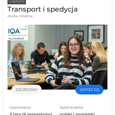
Logistyka
Transport i spedycja
studia I stopnia
SZCZEGÓŁY
ZAPISZ SIĘ
Czas trwania
Język studiów
3 lata (6 semestrów)
polski | angielski