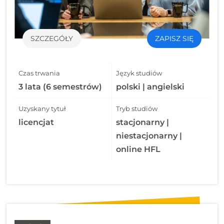
SZCZEGÓŁY
ZAPISZ SIĘ
Czas trwania
Język studiów
3 lata (6 semestrów)
polski | angielski
Uzyskany tytuł
Tryb studiów
licencjat
stacjonarny |
niestacjonarny |
online HFL