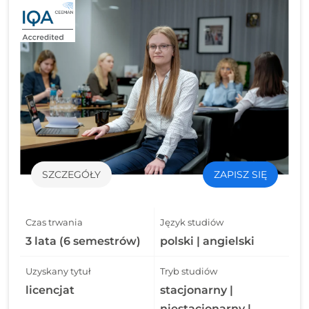
SZCZEGÓŁY
ZAPISZ SIĘ
Czas trwania
Język studiów
3 lata (6 semestrów)
polski | angielski
Uzyskany tytuł
Tryb studiów
licencjat
stacjonarny |
niestacjonarny |