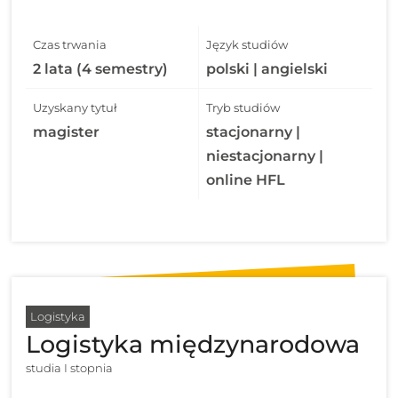
Czas trwania
Język studiów
2 lata (4 semestry)
polski | angielski
Uzyskany tytuł
Tryb studiów
magister
stacjonarny |
niestacjonarny |
online HFL
Logistyka
Logistyka międzynarodowa
studia I stopnia