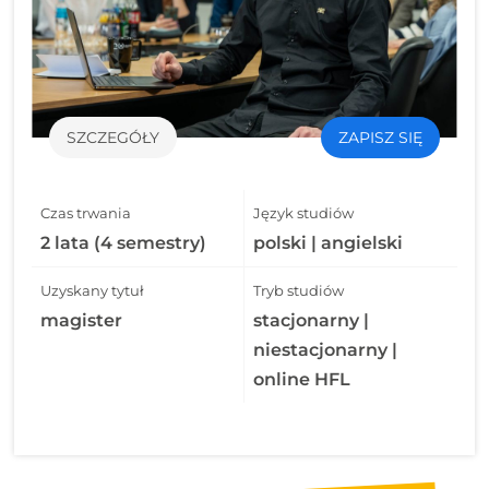
SZCZEGÓŁY
ZAPISZ SIĘ
Czas trwania
Język studiów
2 lata (4 semestry)
polski | angielski
Uzyskany tytuł
Tryb studiów
magister
stacjonarny |
niestacjonarny |
online HFL