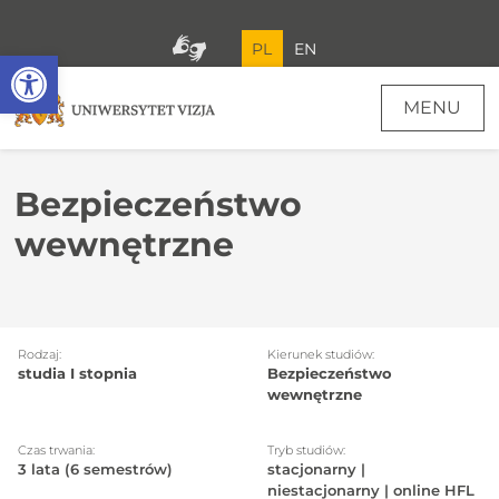
PL
EN
Open toolbar
MENU
Bezpieczeństwo
wewnętrzne
Rodzaj:
Kierunek studiów:
studia I stopnia
Bezpieczeństwo
wewnętrzne
Czas trwania:
Tryb studiów:
3 lata (6 semestrów)
stacjonarny |
niestacjonarny | online HFL