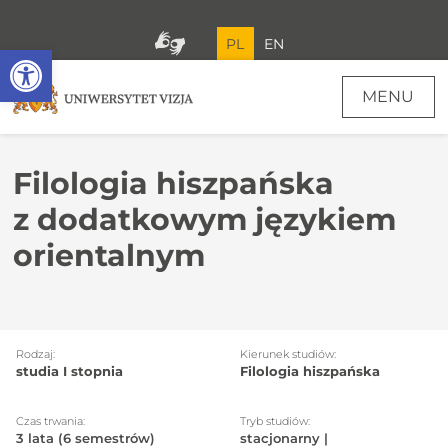
PL
EN
Open toolbar
MENU
Filologia hiszpańska
z dodatkowym językiem
orientalnym
Rodzaj:
Kierunek studiów:
studia I stopnia
Filologia hiszpańska
Czas trwania:
Tryb studiów:
3 lata (6 semestrów)
stacjonarny |