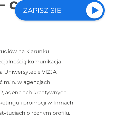
– co możesz
ZAPISZ SIĘ
tudiów na kierunku
ecjalnością komunikacja
 Uniwersytecie VIZJA
 m.in. w agencjach
R, agencjach kreatywnych
ketingu i promocji w firmach,
stytucjach o różnym profilu.