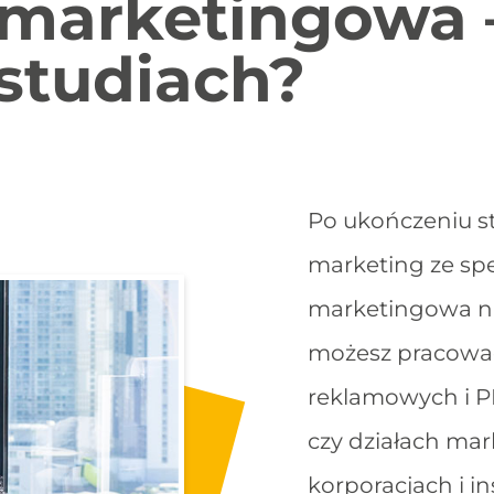
marketingowa 
 studiach?
Po ukończeniu s
marketing ze sp
marketingowa na
możesz pracować
reklamowych i P
czy działach mar
korporacjach i in