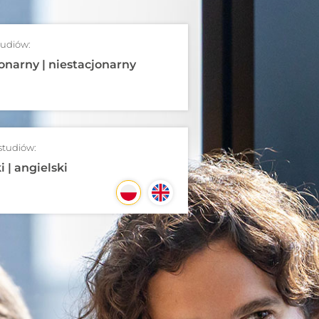
tudiów:
onarny | niestacjonarny
studiów:
i | angielski