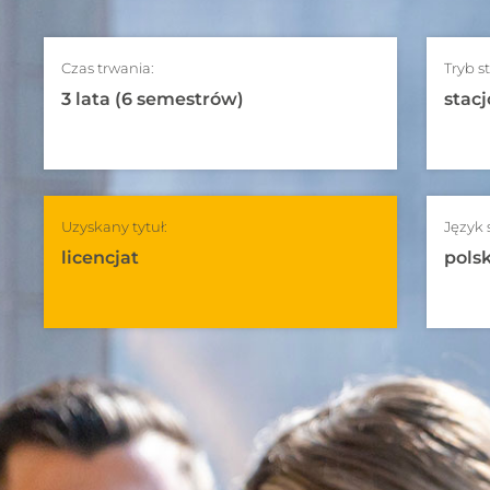
Czas trwania:
Tryb s
3 lata (6 semestrów)
stacj
Uzyskany tytuł:
Język 
licencjat
polsk