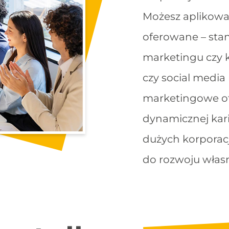
Możesz aplikować
oferowane – stano
marketingu czy k
czy social media
marketingowe ot
dynamicznej kar
dużych korporacji
do rozwoju własn