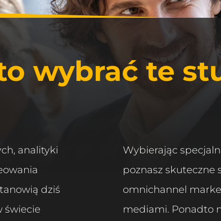
o wybrać te st
, analityki
Wybierając specjal
reowania
poznasz skuteczne s
tanowią dziś
omnichannel marketi
 świecie
mediami. Ponadto na