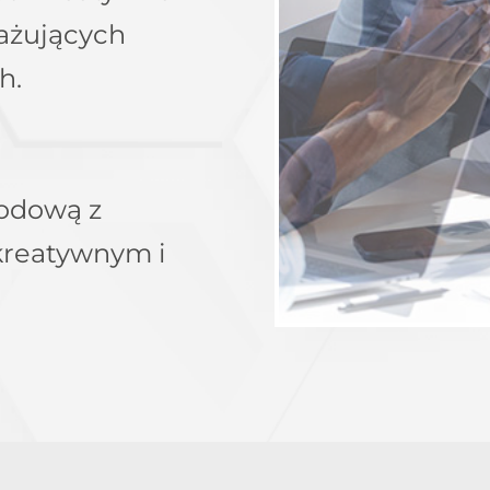
ażujących
h.
wodową z
reatywnym i