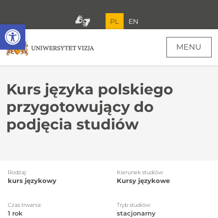
PL
EN
Open toolbar
MENU
Kurs języka polskiego
przygotowujący do
podjęcia studiów
Rodzaj:
Kierunek studiów:
kurs językowy
Kursy językowe
Czas trwania:
Tryb studiów:
1 rok
stacjonarny