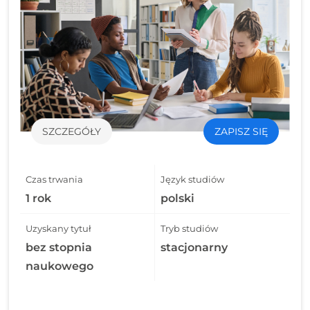
SZCZEGÓŁY
ZAPISZ SIĘ
Czas trwania
Język studiów
1 rok
polski
Uzyskany tytuł
Tryb studiów
bez stopnia
stacjonarny
naukowego