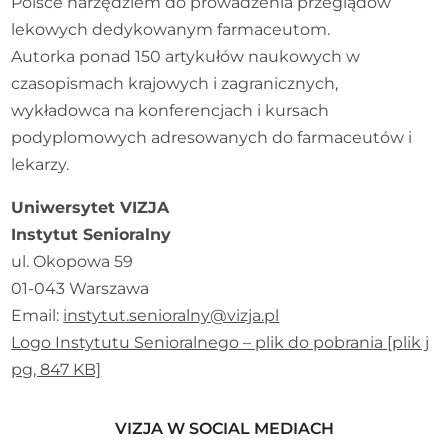
Polsce narzędziem do prowadzenia przeglądów
lekowych dedykowanym farmaceutom.
Autorka ponad 150 artykułów naukowych w
czasopismach krajowych i zagranicznych,
wykładowca na konferencjach i kursach
podyplomowych adresowanych do farmaceutów i
lekarzy.
Uniwersytet VIZJA
Instytut Senioralny
ul. Okopowa 59
01-043 Warszawa
Email:
instytut.senioralny@vizja.pl
Logo Instytutu Senioralnego – plik do pobrania [plik j
pg, 847 KB]
VIZJA W SOCIAL MEDIACH