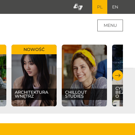
PL
EN
MENU
NOWOŚĆ
CYBER
ARCHITEKTURA
CHILLOUT
BEZPIE
WNĘTRZ
STUDIES
O