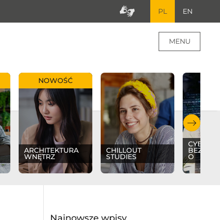
PL
EN
MENU
NOWOŚĆ
CYBER
ARCHITEKTURA
CHILLOUT
BEZPIE
WNĘTRZ
STUDIES
O
Najnowsze wpisy