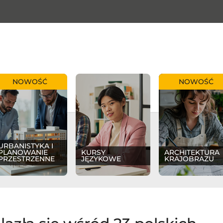
NOWOŚĆ
NOWOŚĆ
URBANISTYKA I
PLANOWANIE
KURSY
ARCHITEKTURA
PRZESTRZENNE
JĘZYKOWE
KRAJOBRAZU