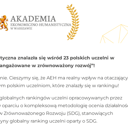
zna znalazła się wśród 23 polskich uczelni w
 zaangażowane w zrównoważony rozwój”!
ie. Cieszymy się, że AEH ma realny wpływ na otaczając
ym polskim uczelniom, które znalazły się w rankingu!
 globalnych rankingów uczelni opracowywanych przez
 oparciu o kompleksową metodologię ocenia działalnoś
elów Zrównoważonego Rozwoju (SDG), stanowiących
ny globalny ranking uczelni oparty o SDG.