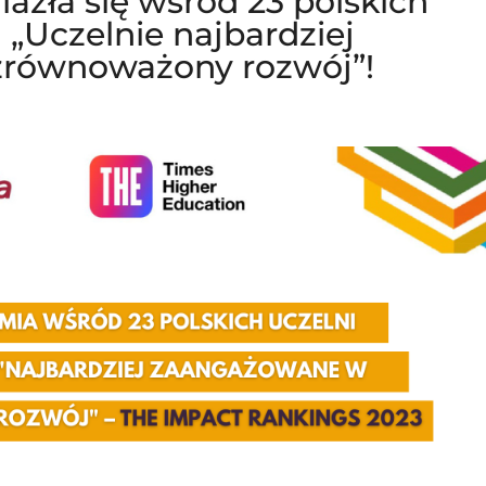
lazła się wśród 23 polskich
 „Uczelnie najbardziej
równoważony rozwój”!