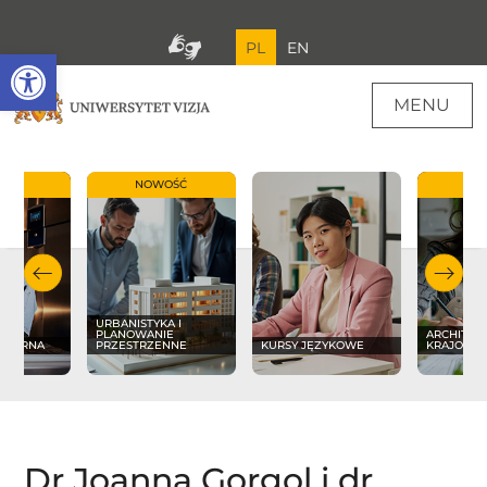
PL
EN
Open toolbar
MENU
OŚĆ
NOWOŚĆ
NO
URBANISTYKA I
PLANOWANIE
ARCHITEK
LINARNA
PRZESTRZENNE
KURSY JĘZYKOWE
KRAJOBR
Dr Joanna Gorgol i dr