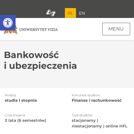
PL
EN
Open toolbar
MENU
Bankowość
i ubezpieczenia
Rodzaj:
Kierunek studiów:
studia I stopnia
Finanse i rachunkowość
Czas trwania:
Tryb studiów:
3 lata (6 semestrów)
stacjonarny |
niestacjonarny | online HFL