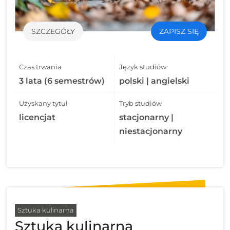
SZCZEGÓŁY
ZAPISZ SIĘ
Czas trwania
Język studiów
3 lata (6 semestrów)
polski | angielski
Uzyskany tytuł
Tryb studiów
licencjat
stacjonarny |
niestacjonarny
Sztuka kulinarna
Sztuka kulinarna