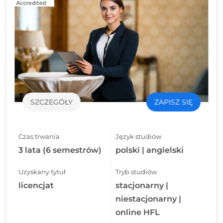
SZCZEGÓŁY
ZAPISZ SIĘ
Czas trwania
Język studiów
3 lata (6 semestrów)
polski | angielski
Uzyskany tytuł
Tryb studiów
licencjat
stacjonarny |
niestacjonarny |
online HFL