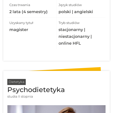
Czas trwania
Język studiów
2 lata (4 semestry)
polski | angielski
Uzyskany tytuł
Tryb studiów
magister
stacjonarny |
niestacjonarny |
online HFL
Dietetyka
Psychodietetyka
studia II stopnia