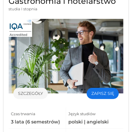
Gastronomia i hotelarstwo
studia I stopnia
SZCZEGÓŁY
ZAPISZ SIĘ
Czas trwania
Język studiów
3 lata (6 semestrów)
polski | angielski