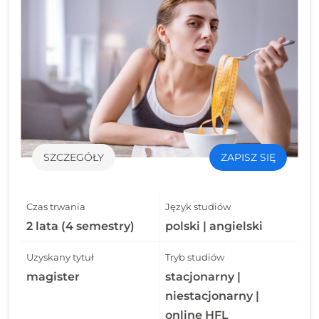
SZCZEGÓŁY
ZAPISZ SIĘ
Czas trwania
Język studiów
2 lata (4 semestry)
polski | angielski
Uzyskany tytuł
Tryb studiów
magister
stacjonarny |
niestacjonarny |
online HFL