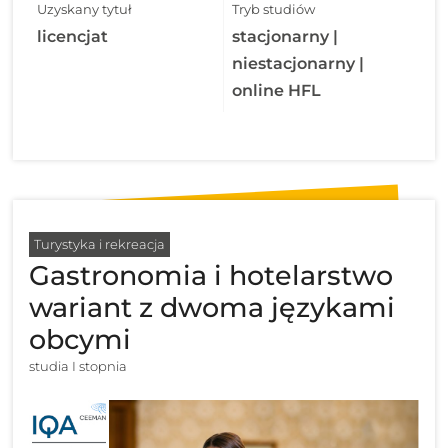
Uzyskany tytuł
Tryb studiów
licencjat
stacjonarny |
niestacjonarny |
online HFL
Turystyka i rekreacja
Gastronomia i hotelarstwo
wariant z dwoma językami
obcymi
studia I stopnia