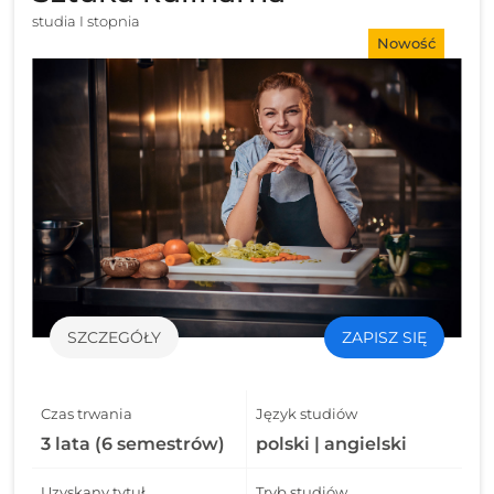
studia I stopnia
Nowość
SZCZEGÓŁY
ZAPISZ SIĘ
Czas trwania
Język studiów
3 lata (6 semestrów)
polski | angielski
Uzyskany tytuł
Tryb studiów