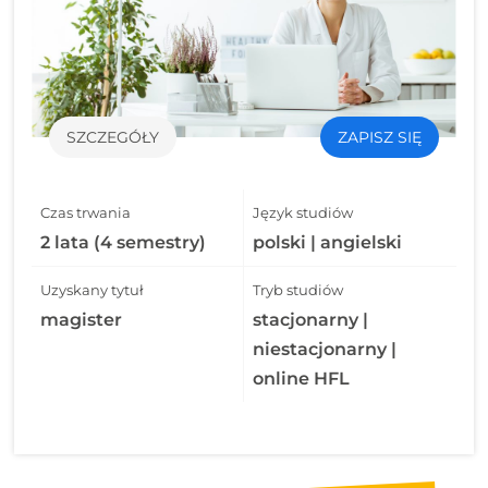
SZCZEGÓŁY
ZAPISZ SIĘ
Czas trwania
Język studiów
2 lata (4 semestry)
polski | angielski
Uzyskany tytuł
Tryb studiów
magister
stacjonarny |
niestacjonarny |
online HFL