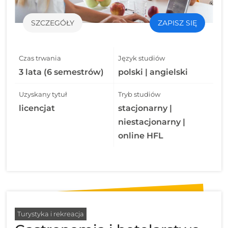
SZCZEGÓŁY
ZAPISZ SIĘ
Czas trwania
Język studiów
3 lata (6 semestrów)
polski | angielski
Uzyskany tytuł
Tryb studiów
licencjat
stacjonarny |
niestacjonarny |
online HFL
Turystyka i rekreacja