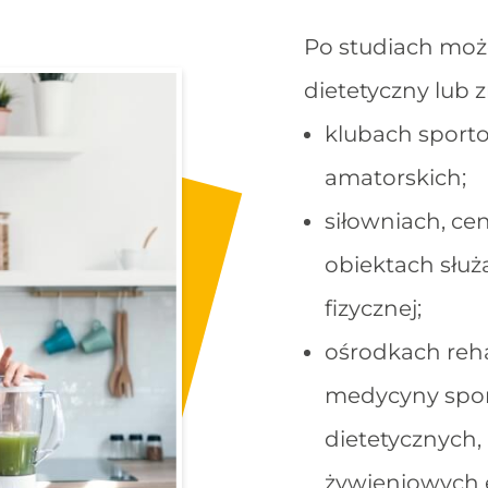
Po studiach moż
dietetyczny lub 
klubach sporto
amatorskich;
siłowniach, cen
obiektach służ
fizycznej;
ośrodkach reha
medycyny spor
dietetycznych
żywieniowych e