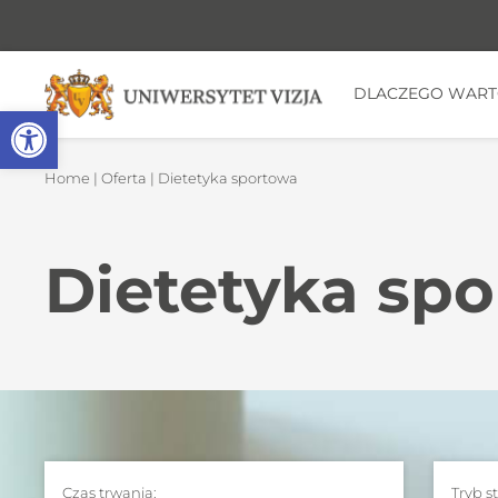
DLACZEGO WAR
Open toolbar
Home
|
Oferta
| Dietetyka sportowa
Dietetyka sp
Czas trwania:
Tryb s