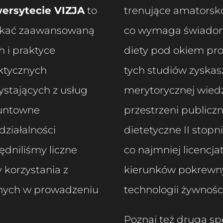
wersytecie VIZJA
to
trenujące amatorsko
yskać zaawansowaną
co wymaga świadom
 i praktyce
diety pod okiem pro
faktycznych
tych studiów zyska
ystających z usług
merytorycznej wiedz
runtowne
przestrzeni publiczn
ziałalności
dietetyczne II sto
dniliśmy liczne
co najmniej licencj
y korzystania z
kierunków pokrewny
nych w prowadzeniu
technologii żywności
Poznaj też drugą s