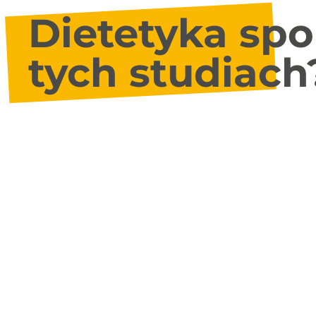
Dietetyka spo
tych studiach