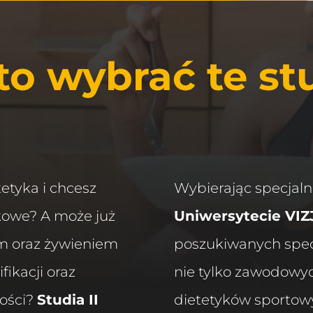
o wybrać te st
etyka i chcesz
Wybierając specjal
kowe? A może już
Uniwersytecie VIZ
em oraz żywieniem
poszukiwanych specj
fikacji oraz
nie tylko zawodowyc
ości?
Studia II
dietetyków sportowy