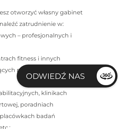
esz otworzyć własny gabinet
znaleźć zatrudnienie w:
wych – profesjonalnych i
trach fitness i innych
ących poprawie kondycji
ODWIEDŹ NAS
bilitacyjnych, klinikach
towej, poradniach
, placówkach badań
tc.;