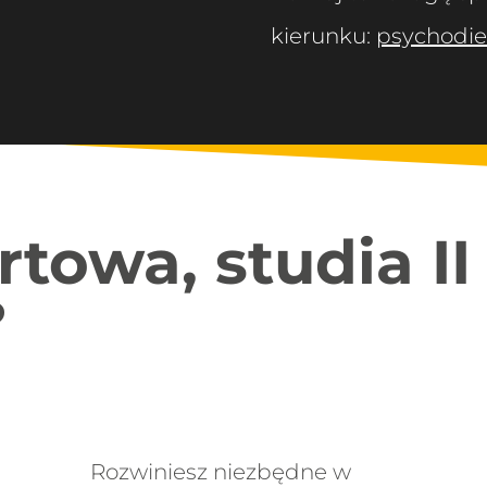
kierunku:
psychodie
towa, studia II
?
Rozwiniesz niezbędne w