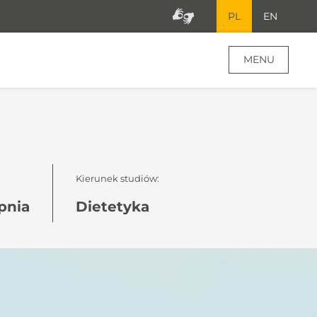
PL
EN
MENU
Kierunek studiów:
opnia
Dietetyka