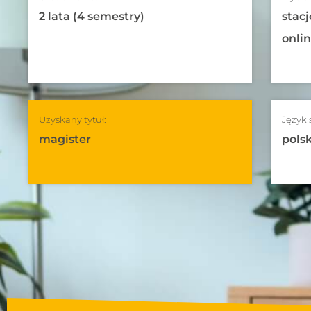
2 lata (4 semestry)
stacj
onli
Uzyskany tytuł:
Język 
magister
polsk