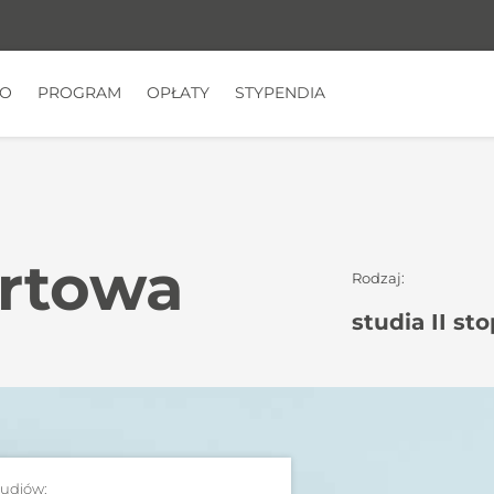
TO
PROGRAM
OPŁATY
STYPENDIA
ortowa
Rodzaj:
studia II st
tudiów: