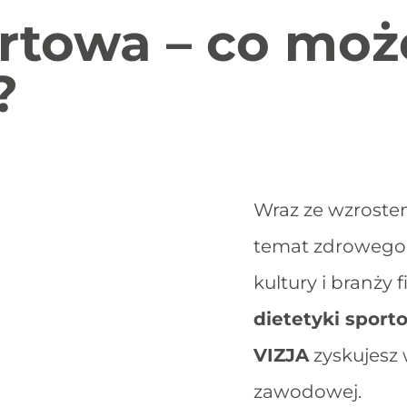
rtowa – co moż
?
Wraz ze wzroste
temat zdrowego s
kultury i branży 
dietetyki sport
VIZJA
zyskujesz 
zawodowej.