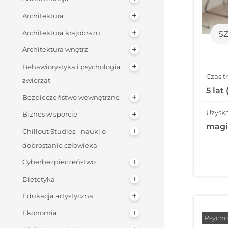
Architektura
Architektura krajobrazu
S
Architektura wnętrz
Behawiorystyka i psychologia
Czas t
zwierząt
5 lat
Bezpieczeństwo wewnętrzne
Uzyska
Biznes w sporcie
magi
Chillout Studies - nauki o
dobrostanie człowieka
Cyberbezpieczeństwo
Dietetyka
Edukacja artystyczna
Ekonomia
Psycho