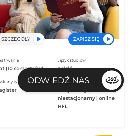
SZCZEGÓŁY
ZAPISZ SIĘ
as trwania
Język studiów
lat (10 semestrów)
polski
ODWIEDŹ NAS
yskany tytuł
Tryb studiów
gister
stacjonarny |
niestacjonarny | online
HFL