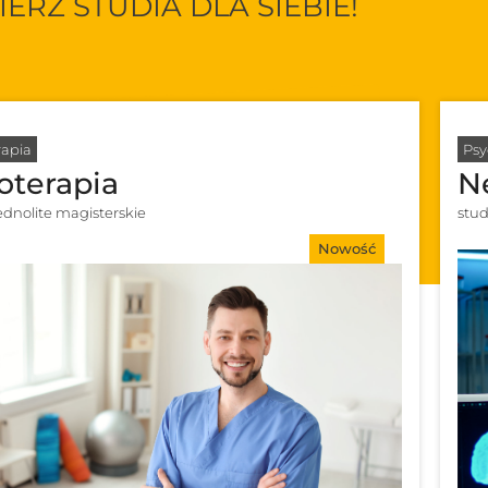
ERZ STUDIA DLA SIEBIE!
rapia
Psy
joterapia
N
jednolite magisterskie
stud
Nowość