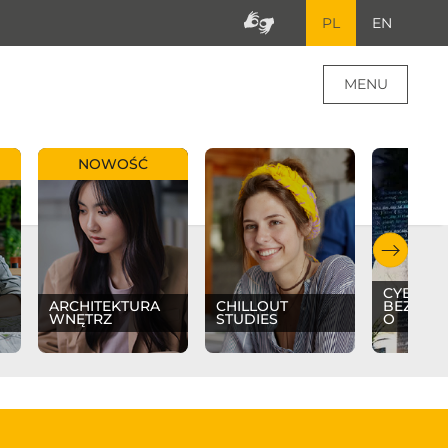
PL
EN
MENU
NOWOŚĆ
CYBER
ARCHITEKTURA
CHILLOUT
BEZPIE
WNĘTRZ
STUDIES
O