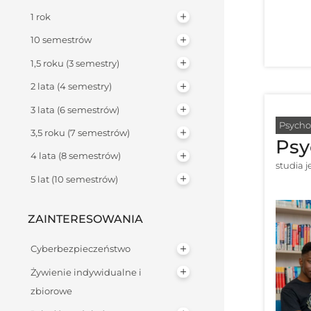
1 rok
10 semestrów
1,5 roku (3 semestry)
2 lata (4 semestry)
3 lata (6 semestrów)
Psycho
3,5 roku (7 semestrów)
Psy
4 lata (8 semestrów)
studia 
5 lat (10 semestrów)
ZAINTERESOWANIA
Cyberbezpieczeństwo
Żywienie indywidualne i
zbiorowe