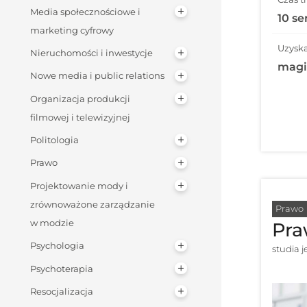
Media społecznościowe i
10 s
marketing cyfrowy
Uzyska
Nieruchomości i inwestycje
magi
Nowe media i public relations
Organizacja produkcji
filmowej i telewizyjnej
Politologia
Prawo
Projektowanie mody i
zrównoważone zarządzanie
Prawo
w modzie
Pr
Psychologia
studia 
Psychoterapia
Resocjalizacja