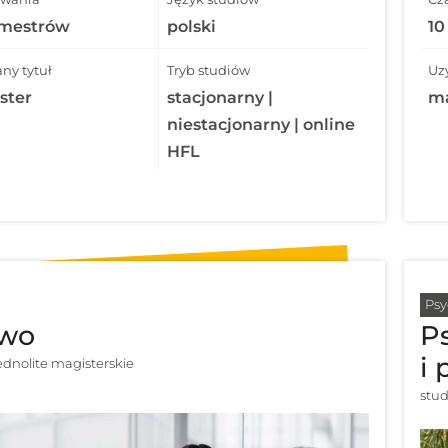
emestrów
polski
10
ny tytuł
Tryb studiów
Uz
ster
stacjonarny |
ma
niestacjonarny | online
HFL
Psy
awo
P
i
jednolite magisterskie
stud