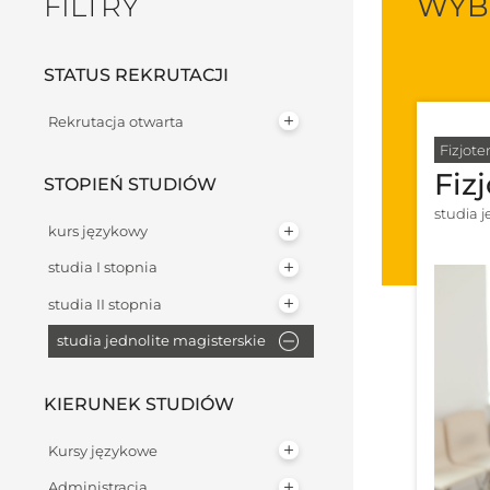
FILTRY
WYBI
STATUS REKRUTACJI
Rekrutacja otwarta
Fizjote
Fiz
STOPIEŃ STUDIÓW
studia 
kurs językowy
studia I stopnia
studia II stopnia
studia jednolite magisterskie
KIERUNEK STUDIÓW
Kursy językowe
Administracja