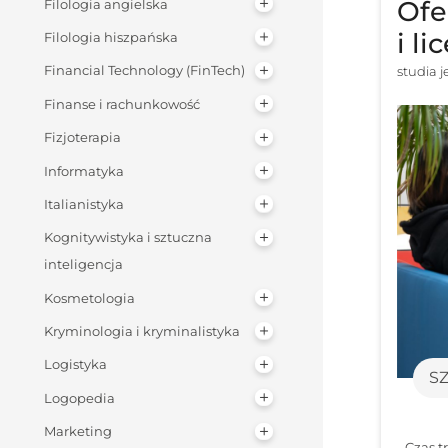
Ofe
Filologia angielska
i l
Filologia hiszpańska
studia 
Financial Technology (FinTech)
Finanse i rachunkowość
Fizjoterapia
Informatyka
Italianistyka
Kognitywistyka i sztuczna
inteligencja
Kosmetologia
Kryminologia i kryminalistyka
Logistyka
S
Logopedia
Marketing
Czas t