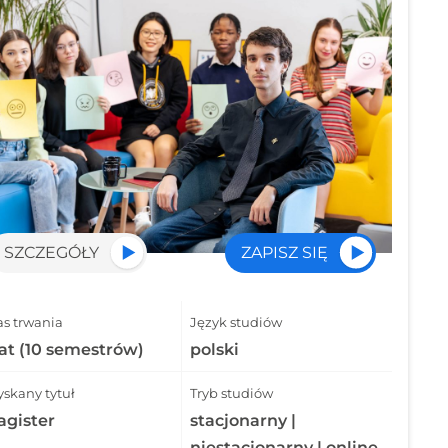
SZCZEGÓŁY
ZAPISZ SIĘ
as trwania
Język studiów
lat (10 semestrów)
polski
yskany tytuł
Tryb studiów
gister
stacjonarny |
niestacjonarny | online