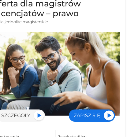
ferta dla magistrów
licencjatów – prawo
ia jednolite magisterskie
SZCZEGÓŁY
ZAPISZ SIĘ
as trwania
Język studiów