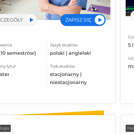
ZCZEGÓŁY
ZAPISZ SIĘ
Cz
5 
rwania
Język studiów
 (10 semestrów)
polski | angielski
Uz
ma
ny tytuł
Tryb studiów
ster
stacjonarny |
niestacjonarny
logia
Pr