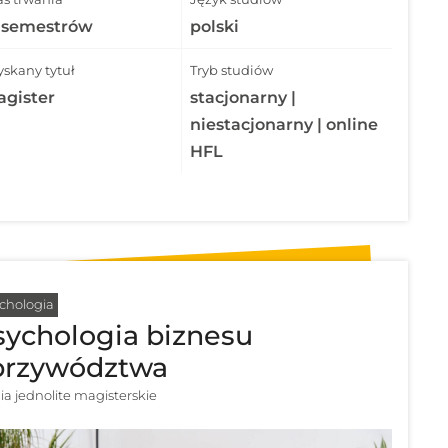
 semestrów
polski
yskany tytuł
Tryb studiów
gister
stacjonarny |
niestacjonarny | online
HFL
chologia
sychologia biznesu
 przywództwa
ia jednolite magisterskie