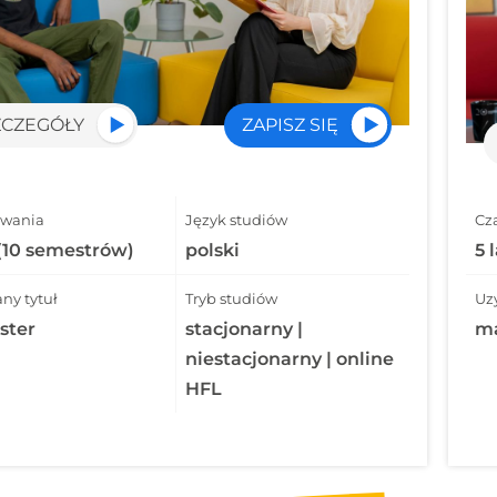
ZCZEGÓŁY
ZAPISZ SIĘ
rwania
Język studiów
Cz
 (10 semestrów)
polski
5 
ny tytuł
Tryb studiów
Uz
ster
stacjonarny |
ma
niestacjonarny | online
HFL