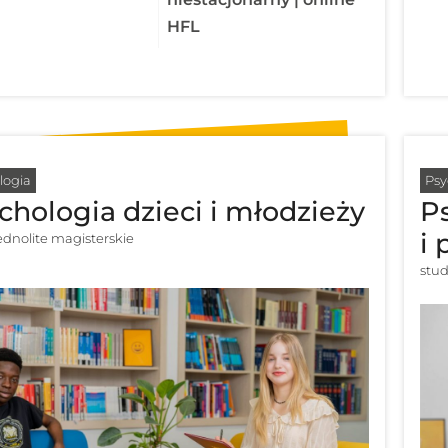
HFL
logia
Psy
chologia dzieci i młodzieży
Ps
i 
jednolite magisterskie
stud