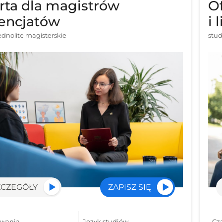
rta dla magistrów
O
icencjatów
i 
jednolite magisterskie
stud
ZCZEGÓŁY
ZAPISZ SIĘ
rwania
Język studiów
Cz