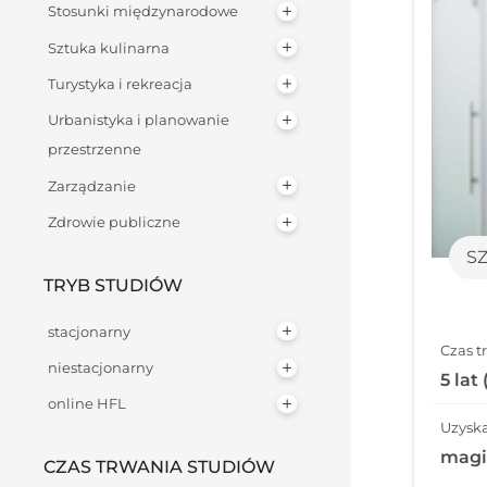
Stosunki międzynarodowe
Sztuka kulinarna
Turystyka i rekreacja
Urbanistyka i planowanie
przestrzenne
Zarządzanie
Zdrowie publiczne
S
TRYB STUDIÓW
stacjonarny
Czas t
niestacjonarny
5 lat
online HFL
Uzyska
magi
CZAS TRWANIA STUDIÓW