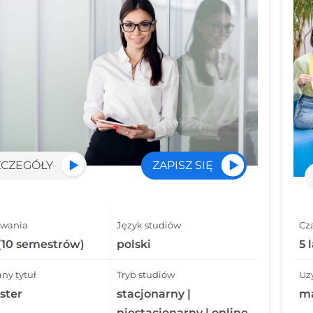
ZCZEGÓŁY
ZAPISZ SIĘ
rwania
Język studiów
Cz
 (10 semestrów)
polski
5 
ny tytuł
Tryb studiów
Uz
ster
stacjonarny |
ma
niestacjonarny | online