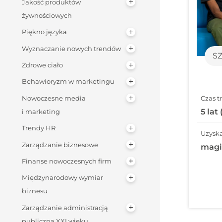
Jakość produktów
żywnościowych
Piękno języka
Wyznaczanie nowych trendów
S
Zdrowe ciało
Behawioryzm w marketingu
Czas t
Nowoczesne media
5 lat
i marketing
Trendy HR
Uzyska
Zarządzanie biznesowe
magi
Finanse nowoczesnych firm
Międzynarodowy wymiar
biznesu
Zarządzanie administracją
publiczną XXI wieku