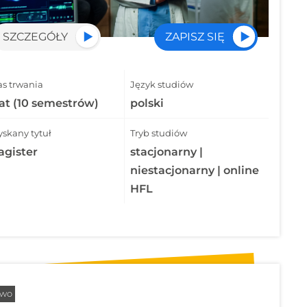
SZCZEGÓŁY
ZAPISZ SIĘ
as trwania
Język studiów
lat (10 semestrów)
polski
yskany tytuł
Tryb studiów
gister
stacjonarny |
niestacjonarny | online
HFL
awo